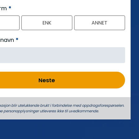
orm
*
ENK
ANNET
 navn
*
Neste
asjon blir utelukkende brukt i forbindelse med oppdrags­forespørselen.
ne person­­opplysninger utleveres ikke til uvedkommende.