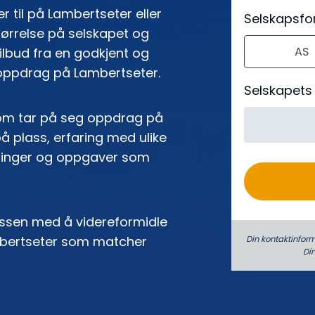
e
r til på Lambertseter eller
Selskapsf
r
ørrelse på selskapet og
AS
o
tilbud fra en godkjent og
 oppdrag på Lambertseter.
Selskapets
som tar på seg oppdrag på
å plass, erfaring med ulike
llinger og oppgaver som
sessen med å videreformidle
mbertseter som matcher
Din kontaktinform
Di