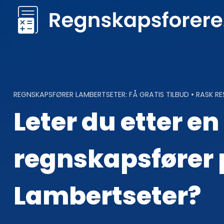
Skip
to
content
REGNSKAPSFØRER LAMBERTSETER: FÅ GRATIS TILBUD • RASK R
Leter du etter en
regnskapsfører 
Lambertseter?