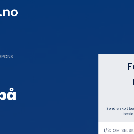
ESPONS
F
på
Send en kort be
beste 
h
1/3: OM SELS