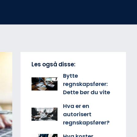
Les også disse:
Bytte
regnskapsfører:
Dette bør du vite
Hva er en
autorisert
regnskapsfører?
Hva koster