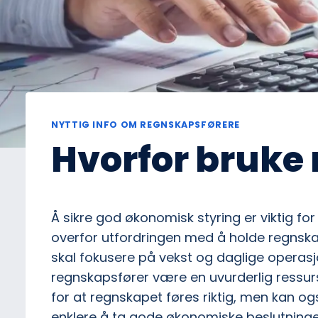
NYTTIG INFO OM REGNSKAPSFØRERE
Hvorfor bruke
Å sikre god økonomisk styring er viktig fo
overfor utfordringen med å holde regnsk
skal fokusere på vekst og daglige opera
regnskapsfører være en uvurderlig ressurs
for at regnskapet føres riktig, men kan og
enklere å ta gode økonomiske beslutninger.