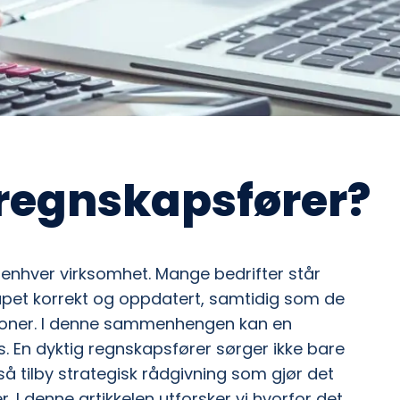
 regnskapsfører?
r enhver virksomhet. Mange bedrifter står
apet korrekt og oppdatert, samtidig som de
sjoner. I denne sammenhengen kan en
. En dyktig regnskapsfører sørger ikke bare
så tilby strategisk rådgivning som gjør det
 I denne artikkelen utforsker vi hvorfor det