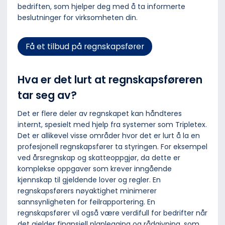
bedriften, som hjelper deg med å ta informerte
beslutninger for virksomheten din.
Få et tilbud på regnskapsfører
Hva er det lurt at regnskapsføreren
tar seg av?
Det er flere deler av regnskapet kan håndteres
internt, spesielt med hjelp fra systemer som Tripletex.
Det er allikevel visse områder hvor det er lurt å la en
profesjonell regnskapsfører ta styringen. For eksempel
ved årsregnskap og skatteoppgjør, da dette er
komplekse oppgaver som krever inngående
kjennskap til gjeldende lover og regler. En
regnskapsførers nøyaktighet minimerer
sannsynligheten for feilrapportering. En
regnskapsfører vil også være verdifull for bedrifter når
det gjelder finansiell planlegging og rådgivning, som