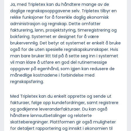
Ja, med Tripletex kan du håndtere mange av de
daglige regnskapsoppgavene selv. Tripletex tilbyr en
rekke funksjoner for å forenkle daglig økonomisk
administrasjon og regnskap. Dette omfatter
fakturering, lønn, prosjektstyring, timeregistrering og
bokføring. Systemet er designet for å være
brukervennlig. Det betyr at systemet er enkelt å bruke
også for de uten spesielle regnskapskunnskaper. Hvis
man bare bruker litt tid på å sette seg inn i systemet
vil man klare å utføre en god del rutinemessige
oppgaver på egenhånd, som igjen kan redusere de
månedlige kostnadene i forbindelse med
regnskapsføring.
Med Tripletex kan du enkelt opprette og sende ut
fakturaer, følge opp kundefordringer, samt registrere
og godkjenne leverandørfakturaer. Du kan også
håndtere lønnsutbetalinger og relaterte
skatteberegninger. Plattformen gir også muligheter
for detaljert rapportering og innsikt i økonomien til