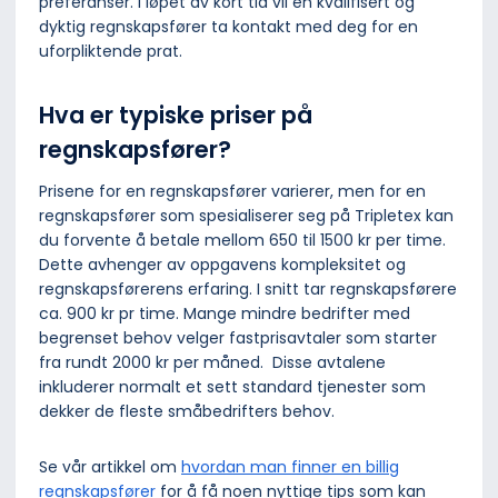
preferanser. I løpet av kort tid vil en kvalifisert og
dyktig regnskapsfører ta kontakt med deg for en
uforpliktende prat.
Hva er typiske priser på
regnskapsfører?
Prisene for en regnskapsfører varierer, men for en
regnskapsfører som spesialiserer seg på Tripletex kan
du forvente å betale mellom 650 til 1500 kr per time.
Dette avhenger av oppgavens kompleksitet og
regnskapsførerens erfaring. I snitt tar regnskapsførere
ca. 900 kr pr time. Mange mindre bedrifter med
begrenset behov velger fastprisavtaler som starter
fra rundt 2000 kr per måned. Disse avtalene
inkluderer normalt et sett standard tjenester som
dekker de fleste småbedrifters behov.
Se vår artikkel om
hvordan man finner en billig
regnskapsfører
for å få noen nyttige tips som kan