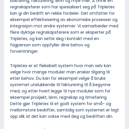
bokføring, fakturering, lønn og mye mer. Å finne en
regnskapsfører som har spesialisert seg på Tripletex
kan gi din bedrift en rekke fordeler. Det omfatter for
eksempel effektivisering av økonomiske prosesser og
integrasjon mot andre systemer. Vi samarbeider med
flere dyktige regnskapsførere som er eksperter på
Tripletex, og kan sette deg i kontakt med en
fagperson som oppfyller dine behov og
forventninger.
Tripletex er et fleksibelt system hvor man selv kan
velge hvor mange moduler man ønsker tilgang til
etter behov. Du kan for eksempel velge å bruke
systemet utelukkende til fakturering til å begynne
med, og etter hvert legge til nye moduler som for
eksempel prosjekt, lønn, regnskap og timeføring.
Dette gjør Tripletex til et godt system for små- og
mellomstore bedrifter, samtidig som systemet er lagt
opp slik at det kan vokse med deg og bedriften din.