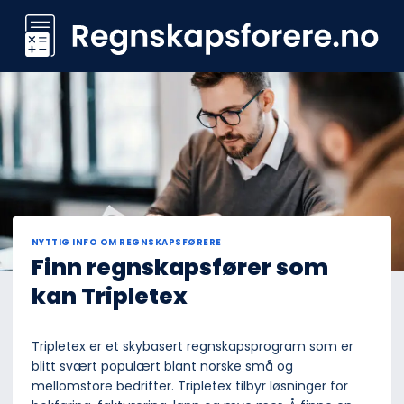
Skip
to
content
NYTTIG INFO OM REGNSKAPSFØRERE
Finn regnskapsfører som
kan Tripletex
Tripletex er et skybasert regnskapsprogram som er
blitt svært populært blant norske små og
mellomstore bedrifter. Tripletex tilbyr løsninger for