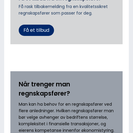
Få rask tilbakemelding fra en kvalitetssikret
regnskapsfører som passer for deg.
Få et tilbud
Når trenger man
regnskapsfører?
Man kan ha behov for en regnskapsfører ved
flere anledninger. Hvilken regnskapsfører man
bør velge avhenger av bedriftens størrelse,
kompleksitet i finansielle transaksjoner, og
eierens kompetanse innenfor økonomistyring.