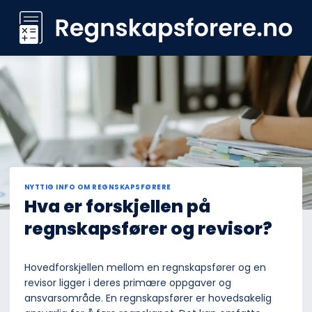
Skip
to
content
NYTTIG INFO OM REGNSKAPSFØRERE
Hva er forskjellen på
regnskapsfører og revisor?
Hovedforskjellen mellom en regnskapsfører og en
revisor ligger i deres primære oppgaver og
ansvarsområde. En regnskapsfører er hovedsakelig