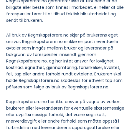
Regnskapsforere.no garanterer ikke at tilbudene er de
billigste eller beste som finnes i markedet, ei heller at alle
forespørsler fører til at tilbud faktisk blir utarbeidet og
sendt til brukeren.
All bruk av Regnskapsforere.no skjer på brukerens eget
ansvar. Regnskapsforere.no er ikke en part i eventuelle
avtaler som inngås mellom bruker og leverandør på
bakgrunn av forespørsler innsendt gjennom
Regnskapsforere.no, og har intet ansvar for lovlighet,
kostnad, egnethet, gjennomføring, forsinkelser, kvalitet,
feil, tap eller andre forhold rundt avtalene. Brukeren skal
holde Regnskapsforere.no skadesløs for ethvert tap som
påføres som følge av bruk av Regnskapsforere.no.
Regnskapsforere.no har ikke ansvar på vegne av verken
brukeren eller leverandøren for eventuelle skattemessige
eller avgiftsmessige forhold, det være seg skatt,
merverdiavgift eller andre forhold, som måtte oppstå i
forbindelse med leverandørens oppdragsutførelse eller