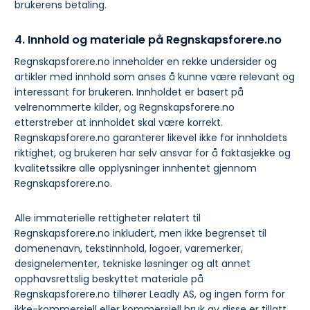
brukerens betaling.
4. Innhold og materiale på Regnskapsforere.no
Regnskapsforere.no inneholder en rekke undersider og
artikler med innhold som anses å kunne være relevant og
interessant for brukeren. Innholdet er basert på
velrenommerte kilder, og Regnskapsforere.no
etterstreber at innholdet skal være korrekt.
Regnskapsforere.no garanterer likevel ikke for innholdets
riktighet, og brukeren har selv ansvar for å faktasjekke og
kvalitetssikre alle opplysninger innhentet gjennom
Regnskapsforere.no.
Alle immaterielle rettigheter relatert til
Regnskapsforere.no inkludert, men ikke begrenset til
domenenavn, tekstinnhold, logoer, varemerker,
designelementer, tekniske løsninger og alt annet
opphavsrettslig beskyttet materiale på
Regnskapsforere.no tilhører Leadly AS, og ingen form for
ikke-kommersiell eller kommersiell bruk av disse er tillatt