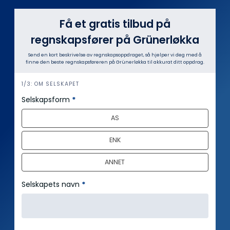
Få et gratis tilbud på
regnskapsfører på Grünerløkka
Send en kort beskrivelse av regnskapsoppdraget, så hjelper vi deg med å
finne den beste regnskapsføreren på Grünerløkka til akkurat ditt oppdrag.
i
1/3: OM SELSKAPET
n
Selskapsform
*
n
AS
h
o
ENK
l
d
ANNET
Selskapets navn
*