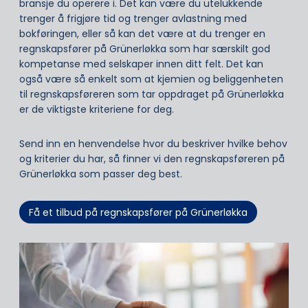
bransje du operere i. Det kan være du utelukkende
trenger å frigjøre tid og trenger avlastning med
bokføringen, eller så kan det være at du trenger en
regnskapsfører på Grünerløkka som har særskilt god
kompetanse med selskaper innen ditt felt. Det kan
også være så enkelt som at kjemien og beliggenheten
til regnskapsføreren som tar oppdraget på Grünerløkka
er de viktigste kriteriene for deg.
Send inn en henvendelse hvor du beskriver hvilke behov
og kriterier du har, så finner vi den regnskapsføreren på
Grünerløkka som passer deg best.
Få et tilbud på regnskapsfører på Grünerløkka