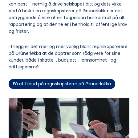
kan best – nemlig å drive selskapet ditt og dets virke.
Ved å bruke en regnskapsfører på Grünerløkka er det
betryggende å vite at en fagperson har kontroll på all
rapportering og at denne er i henhold til offentlige krav
og frister.
I tillegg er det mer og mer vanlig blant regnskapsførere
på Grünerløkka at de opptrer som rådgivere for sine
kunder, både i skatte-, budsjett-, lønnsomhet- og
driftsspørsmål.
Få et tilbud på regnskapsfører på Grünerløkka