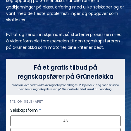
seg oppdrag på Grünerløkka, har alle formelle
godkjenninger på plass, erfaring med ulike selskaper og er
vant med de fleste problemstillinger og oppgaver som
skal løses.
Fyll ut og send inn skjemaet, så starter vi prosessen med
å videreformidle forespørselen til den regnskapsføreren
på Grünerløkka som matcher dine kriterier best.
Få et gratis tilbud på
regnskapsfører på Grünerløkka
Send en kort beskrivelse av regnskapsoppdraget, så hjelper vi deg med å finne
den beste regnskapsføreren på Grünerløkka til akkurat ditt oppdrag.
h
1/3: OM SELSKAPET
e
Selskapsform
*
r
AS
o