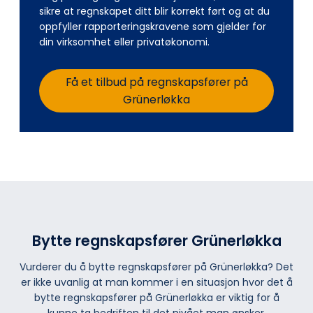
sikre at regnskapet ditt blir korrekt ført og at du
oppfyller rapporteringskravene som gjelder for
din virksomhet eller privatøkonomi.
Få et tilbud på regnskapsfører på
Grünerløkka
Bytte regnskapsfører Grünerløkka
Vurderer du å bytte regnskapsfører på Grünerløkka? Det
er ikke uvanlig at man kommer i en situasjon hvor det å
bytte regnskapsfører på Grünerløkka er viktig for å
kunne ta bedriften til det nivået man ønsker.