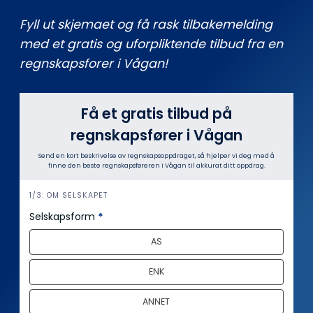
Fyll ut skjemaet og få rask tilbakemelding
med et gratis og uforpliktende tilbud fra en
regnskapsforer i Vågan!
Få et gratis tilbud på
regnskapsfører i Vågan
Send en kort beskrivelse av regnskapsoppdraget, så hjelper vi deg med å
finne den beste regnskapsføreren i Vågan til akkurat ditt oppdrag.
i
1/3: OM SELSKAPET
n
Selskapsform
*
n
AS
h
o
ENK
l
d
ANNET