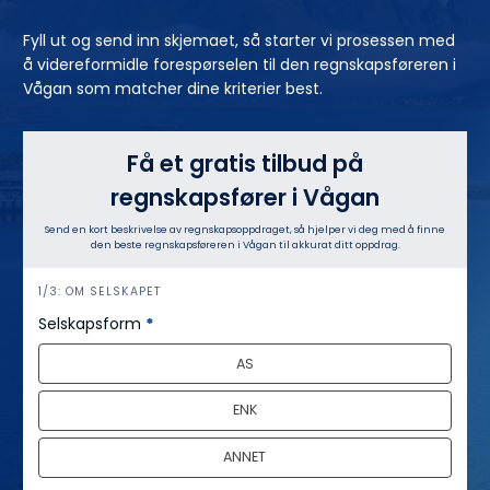
Fyll ut og send inn skjemaet, så starter vi prosessen med
å videreformidle forespørselen til den regnskapsføreren i
Vågan som matcher dine kriterier best.
Få et gratis tilbud på
regnskapsfører i Vågan
Send en kort beskrivelse av regnskapsoppdraget, så hjelper vi deg med å finne
den beste regnskapsføreren i Vågan til akkurat ditt oppdrag.
h
1/3: OM SELSKAPET
e
Selskapsform
*
r
AS
o
ENK
ANNET