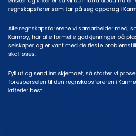
ønsker og kriterier så vil du motta tilbud fra en
regnskapsfører som tar på seg oppdrag i Kar
Alle regnskapsførerene vi samarbeider med, s
Karmøy, har alle formelle godkjenninger på plas
selskaper og er vant med de fleste problemsti
skal løses.
Fyll ut og send inn skjemaet, så starter vi pro
forespørselen til den regnskapsføreren i Kar
kriterier best.