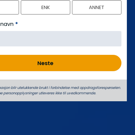
ENK
ANNET
 navn
*
Neste
asjon blir utelukkende brukt i forbindelse med oppdrags­forespørselen.
ne person­­opplysninger utleveres ikke til uvedkommende.