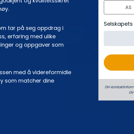
 godkjent og kvalitetssikret
AS
o
møy.
Selskapets
om tar på seg oppdrag i
s, erfaring med ulike
llinger og oppgaver som
sessen med å videreformidle
møy som matcher dine
Din kontaktinform
Di