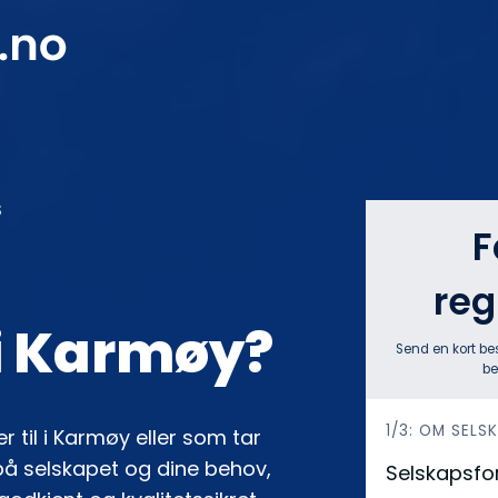
S
F
reg
i Karmøy?
Send en kort be
be
h
1/3: OM SELS
 til i Karmøy eller som tar
e
på selskapet og dine behov,
Selskapsf
r