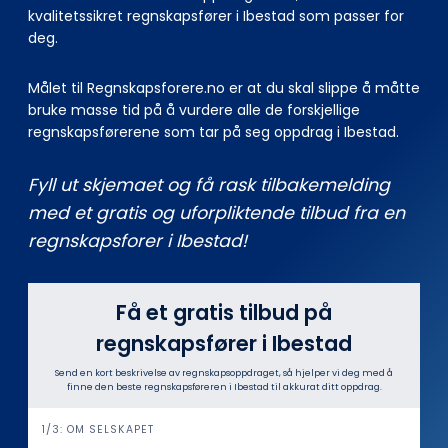
kvalitetssikret regnskapsfører i Ibestad som passer for
deg.
Målet til Regnskapsforere.no er at du skal slippe å måtte
bruke masse tid på å vurdere alle de forskjellige
regnskapsførerene som tar på seg oppdrag i Ibestad.
Fyll ut skjemaet og få rask tilbakemelding
med et gratis og uforpliktende tilbud fra en
regnskapsforer i Ibestad!
Få et gratis tilbud på
regnskapsfører i Ibestad
Send en kort beskrivelse av regnskapsoppdraget, så hjelper vi deg med å
finne den beste regnskapsføreren i Ibestad til akkurat ditt oppdrag.
i
1/3: OM SELSKAPET