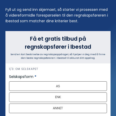
Fyll ut og send inn skjemaet, så starter vi prosessen med
å videreformidle forespørselen til den regnskapsføreren i
Ibestad som matcher dine kriterier best.
Få et gratis tilbud på
regnskapsfører i Ibestad
Send en kort beskrivelse av regnskapsoppdraget, så hjelper vi deg med å finne
den beste regnskapsføreren i Ibestad til akkurat ditt oppdrag.
h
1/3: OM SELSKAPET
e
Selskapsform
*
r
AS
o
ENK
ANNET