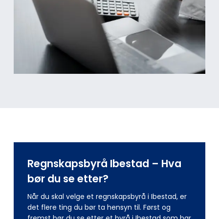
Regnskapsbyrå Ibestad – Hva
bør du se etter?
Når du skal velge et regnskapsbyrå i Ibestad, er
det flere ting du bør ta hensyn til. Først og
fremst bør du se etter et byrå i Ibestad som har