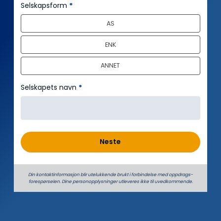
n
Selskapsform
*
n
AS
h
o
ENK
l
d
ANNET
Selskapets navn
*
Neste
Din kontaktinformasjon blir utelukkende brukt i forbindelse med oppdrags­
forespørselen. Dine person­­opplysninger utleveres ikke til uvedkommende.