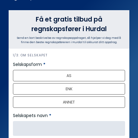
Få et gratis tilbud på
regnskapsfører i Hurdal
Send en kort beskrivelse av regnskapsoppdraget, så hjelper vi deg med å
finne den beste regnskapsføreren i Hurdal til akkurat ditt oppdrag.
i
1/3: OM SELSKAPET
n
Selskapsform
*
n
AS
h
o
ENK
l
d
ANNET
Selskapets navn
*