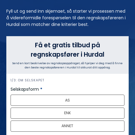
Fyll ut og send inn skjemaet, så starter vi prosessen med
å videreformidle forespørselen til den regnskapsføreren i
Hurdal som matcher dine kriterier best.
Få et gratis tilbud på
regnskapsfører i Hurdal
Send en kort beskrivelse av regnskapsoppdraget, så hjelper vi deg med å finne
den beste regnskapsføreren i Hurdal til akkurat ditt oppdrag.
h
1/3: OM SELSKAPET
e
Selskapsform
*
r
AS
o
ENK
ANNET