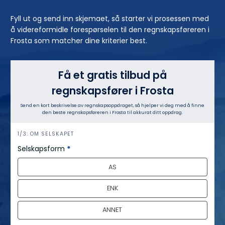
Fyll ut og send inn skjemaet, så starter vi prosessen med
å videreformidle forespørselen til den regnskapsføreren i
Frosta som matcher dine kriterier best.
Få et gratis tilbud på
regnskapsfører i Frosta
Send en kort beskrivelse av regnskapsoppdraget, så hjelper vi deg med å finne
den beste regnskapsføreren i Frosta til akkurat ditt oppdrag.
h
1/3: OM SELSKAPET
e
Selskapsform
*
r
AS
o
ENK
ANNET