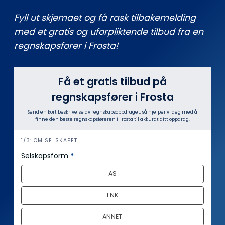
Fyll ut skjemaet og få rask tilbakemelding
med et gratis og uforpliktende tilbud fra en
regnskapsforer i Frosta!
Få et gratis tilbud på
regnskapsfører i Frosta
Send en kort beskrivelse av regnskapsoppdraget, så hjelper vi deg med å
finne den beste regnskapsføreren i Frosta til akkurat ditt oppdrag.
i
1/3: OM SELSKAPET
n
Selskapsform
*
n
AS
h
o
ENK
l
d
ANNET