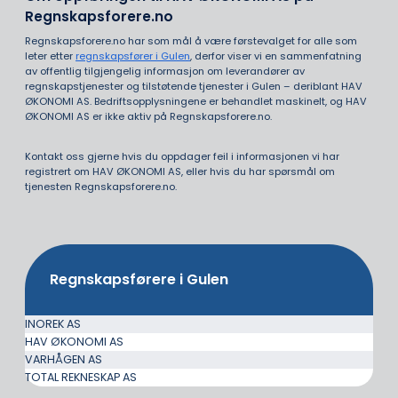
Regnskapsforere.no
Regnskapsforere.no har som mål å være førstevalget for alle som
leter etter
regnskapsfører i Gulen
, derfor viser vi en sammenfatning
av offentlig tilgjengelig informasjon om leverandører av
regnskapstjenester og tilstøtende tjenester i Gulen – deriblant HAV
ØKONOMI AS. Bedriftsopplysningene er behandlet maskinelt, og HAV
ØKONOMI AS er ikke aktiv på Regnskapsforere.no.
Kontakt oss gjerne hvis du oppdager feil i informasjonen vi har
registrert om HAV ØKONOMI AS, eller hvis du har spørsmål om
tjenesten Regnskapsforere.no.
Regnskapsførere i Gulen
INOREK AS
HAV ØKONOMI AS
VARHÅGEN AS
TOTAL REKNESKAP AS