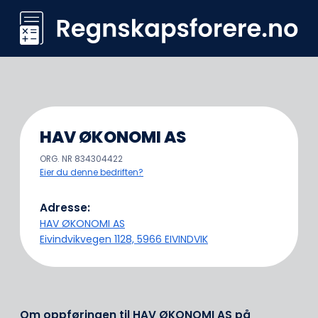
Skip
to
content
HAV ØKONOMI AS
ORG. NR 834304422
Eier du denne bedriften?
Adresse:
HAV ØKONOMI AS
Eivindvikvegen 1128, 5966 EIVINDVIK
Om oppføringen til HAV ØKONOMI AS på